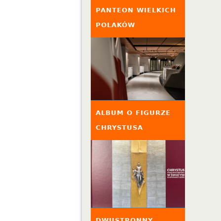
PANTEON WIELKICH
POLAKÓW
ALBUM O FIGURZE
CHRYSTUSA
DWUSTRONNY