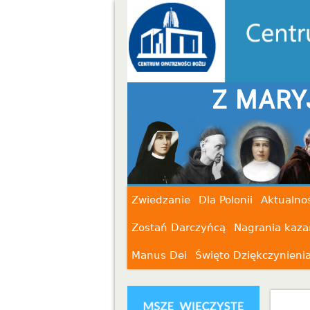
Z MARYJĄ I ŚWIĘTYMI 
Zwiedzanie
Dla Polonii
Aktualnoś
Zostań Darczyńcą
Nagrania kaza
Manus Dei
Święto Dziękczynieni