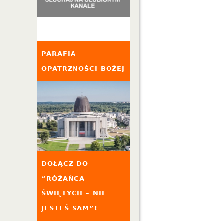
PARAFIA
OPATRZNOŚCI BOŻEJ
DOŁĄCZ DO
“RÓŻAŃCA
ŚWIĘTYCH – NIE
JESTEŚ SAM”!