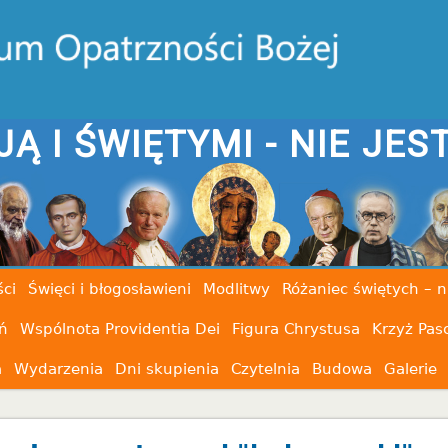
- NIE JESTEŚ SAM
ci
Święci i błogosławieni
Modlitwy
Różaniec świętych – n
ń
Wspólnota Providentia Dei
Figura Chrystusa
Krzyż Pas
a
Wydarzenia
Dni skupienia
Czytelnia
Budowa
Galerie