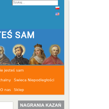
ie jesteś sam
chalny
Świeca Niepodległości
O nas
Sklep