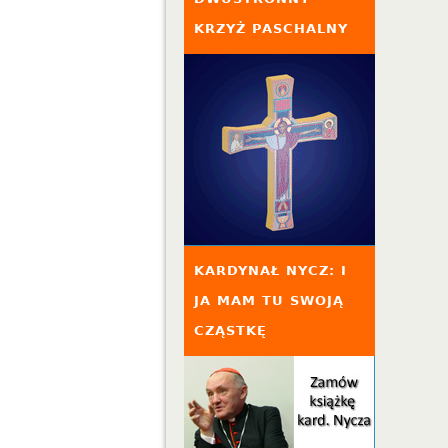
KRZYŻ PASCHALNY
KARDYNAŁ NYCZ: I
JA MAM TU SWOJĄ
CZĄSTKĘ