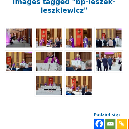
Images tagged "bp-leszek-
leszkiewicz"
Podziel się: