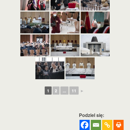
1
2
...
11
►
Podziel się: