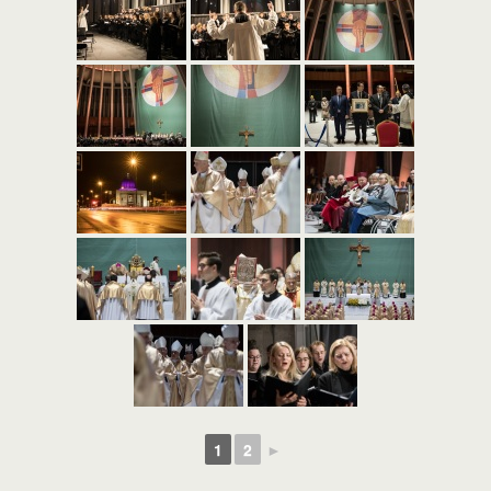
1
2
►