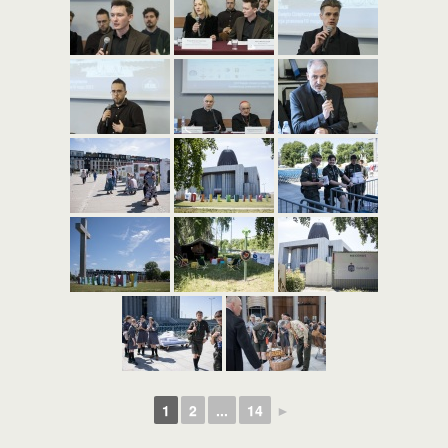
1
2
...
14
►