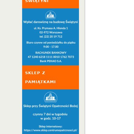
ŚWIĄTYNI
SKLEP Z
PAMIĄTKAMI